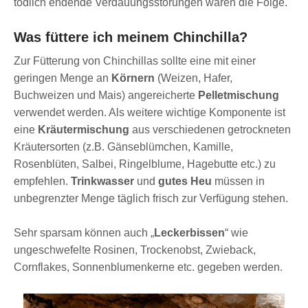
tödlich endende Verdauungsstörungen wären die Folge.
Was füttere ich meinem Chinchilla?
Zur Fütterung von Chinchillas sollte eine mit einer
geringen Menge an
Körnern
(Weizen, Hafer,
Buchweizen und Mais) angereicherte
Pelletmischung
verwendet werden. Als weitere wichtige Komponente ist
eine
Kräutermischung
aus verschiedenen getrockneten
Kräutersorten (z.B. Gänseblümchen, Kamille,
Rosenblüten, Salbei, Ringelblume, Hagebutte etc.) zu
empfehlen.
Trinkwasser
und
gutes Heu
müssen in
unbegrenzter Menge täglich frisch zur Verfügung stehen.
Sehr sparsam können auch „
Leckerbissen
“ wie
ungeschwefelte Rosinen, Trockenobst, Zwieback,
Cornflakes, Sonnenblumenkerne etc. gegeben werden.