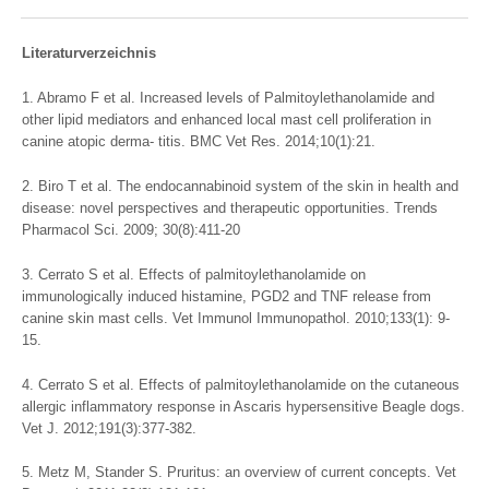
Literaturverzeichnis
1. Abramo F et al. Increased levels of Palmitoylethanolamide and
other lipid mediators and enhanced local mast cell proliferation in
canine atopic derma- titis. BMC Vet Res. 2014;10(1):21.
2. Biro T et al. The endocannabinoid system of the skin in health and
disease: novel perspectives and therapeutic opportunities. Trends
Pharmacol Sci. 2009; 30(8):411-20
3. Cerrato S et al. Effects of palmitoylethanolamide on
immunologically induced histamine, PGD2 and TNF release from
canine skin mast cells. Vet Immunol Immunopathol. 2010;133(1): 9-
15.
4. Cerrato S et al. Effects of palmitoylethanolamide on the cutaneous
allergic inflammatory response in Ascaris hypersensitive Beagle dogs.
Vet J. 2012;191(3):377-382.
5. Metz M, Stander S. Pruritus: an overview of current concepts. Vet