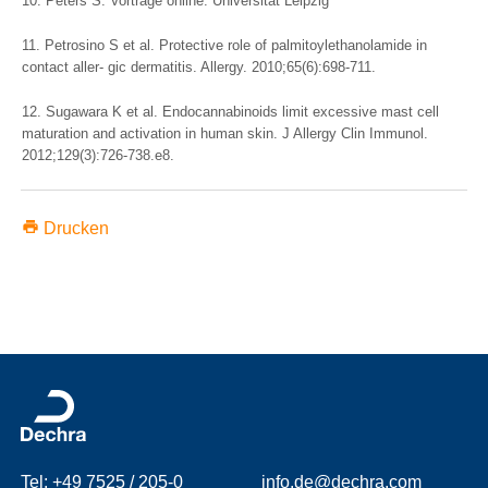
10. Peters S: Vorträge online. Universität Leipzig
11. Petrosino S et al. Protective role of palmitoylethanolamide in
contact aller- gic dermatitis. Allergy. 2010;65(6):698-711.
12. Sugawara K et al. Endocannabinoids limit excessive mast cell
maturation and activation in human skin. J Allergy Clin Immunol.
2012;129(3):726-738.e8.
print
Drucken
Tel: +49 7525 / 205-0
info.de@dechra.com