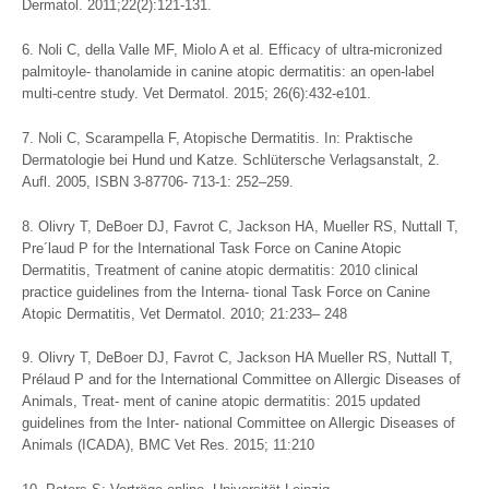
Dermatol. 2011;22(2):121-131.
6. Noli C, della Valle MF, Miolo A et al. Efficacy of ultra-micronized
palmitoyle- thanolamide in canine atopic dermatitis: an open-label
multi-centre study. Vet Dermatol. 2015; 26(6):432-e101.
7. Noli C, Scarampella F, Atopische Dermatitis. In: Praktische
Dermatologie bei Hund und Katze. Schlütersche Verlagsanstalt, 2.
Aufl. 2005, ISBN 3-87706- 713-1: 252–259.
8. Olivry T, DeBoer DJ, Favrot C, Jackson HA, Mueller RS, Nuttall T,
Pre´laud P for the International Task Force on Canine Atopic
Dermatitis, Treatment of canine atopic dermatitis: 2010 clinical
practice guidelines from the Interna- tional Task Force on Canine
Atopic Dermatitis, Vet Dermatol. 2010; 21:233– 248
9. Olivry T, DeBoer DJ, Favrot C, Jackson HA Mueller RS, Nuttall T,
Prélaud P and for the International Committee on Allergic Diseases of
Animals, Treat- ment of canine atopic dermatitis: 2015 updated
guidelines from the Inter- national Committee on Allergic Diseases of
Animals (ICADA), BMC Vet Res. 2015; 11:210