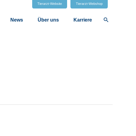
Tierarzt-Website
Tierarzt-Webshop
search
News
Über uns
Karriere