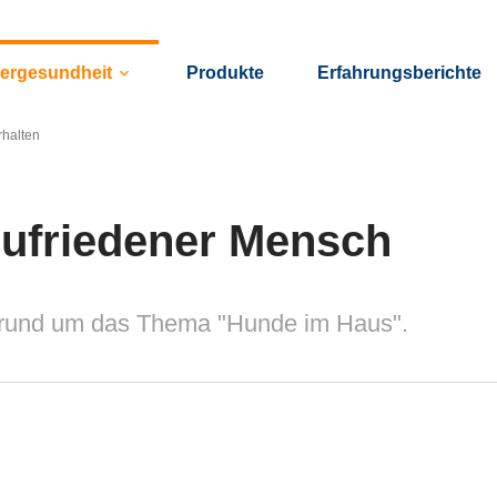
iergesundheit
Produkte
Erfahrungsberichte
keyboard_arrow_down
rhalten
 zufriedener Mensch
 rund um das Thema "Hunde im Haus".